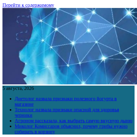
Перейти к содержимому
5 августа, 2026
Диетолог назвала признаки полезного йогурта в
магазине
Технолог назвала признаки опасной для здоровья
черники
Агроном рассказала, как выбрать самую вкусную дыню
Миколог Комиссаров объяснил, почему грибы нужно
собирать в корзину