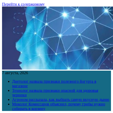
Перейти к содержимому
7 августа, 2026
Диетолог назвала признаки полезного йогурта в
магазине
Технолог назвала признаки опасной для здоровья
черники
Агроном рассказала, как выбрать самую вкусную дыню
Миколог Комиссаров объяснил, почему грибы нужно
собирать в корзину