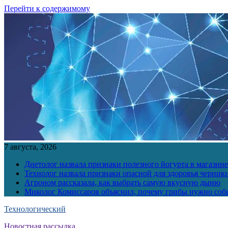
Перейти к содержимому
7 августа, 2026
Диетолог назвала признаки полезного йогурта в магазине
Технолог назвала признаки опасной для здоровья черник
Агроном рассказала, как выбрать самую вкусную дыню
Миколог Комиссаров объяснил, почему грибы нужно соби
Технологический
Новостная рассылка