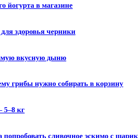
го йогурта в магазине
 для здоровья черники
самую вкусную дыню
му грибы нужно собирать в корзину
 5–8 кг
 попробовать сливочное эскимо с шари