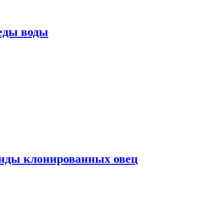
еды воды
нды клонированных овец