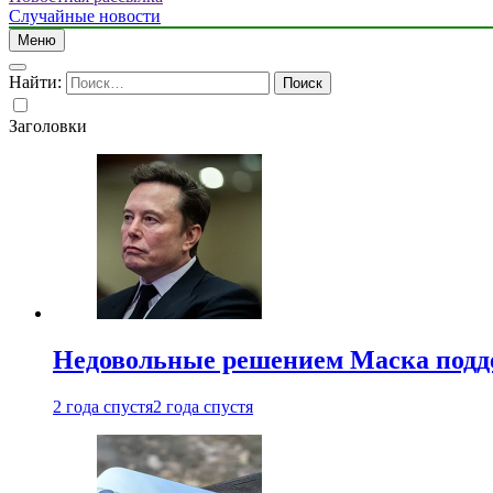
Случайные новости
Меню
Найти:
Заголовки
Недовольные решением Маска подде
2 года спустя
2 года спустя