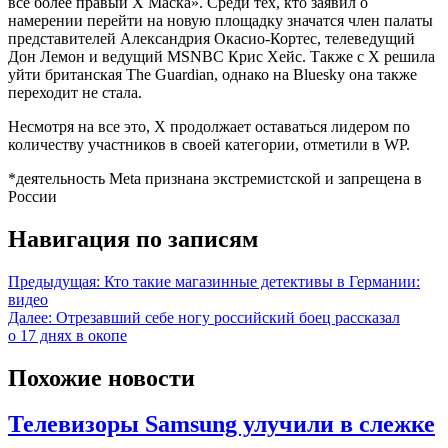
все более правый X Маска». Среди тех, кто заявил о
намерении перейти на новую площадку значатся член палаты
представителей Александрия Окасио-Кортес, телеведущий
Дон Лемон и ведущий MSNBC Крис Хейс. Также с X решила
уйти британская The Guardian, однако на Bluesky она также
переходит не стала.
Несмотря на все это, X продолжает оставаться лидером по
количеству участников в своей категории, отметили в WP.
*деятельность Meta признана экстремистской и запрещена в
России
Навигация по записям
Предыдущая:
Кто такие магазинные детективы в Германии:
видео
Далее:
Отрезавший себе ногу российский боец рассказал
о 17 днях в окопе
Похожие новости
Телевизоры Samsung улучили в слежке