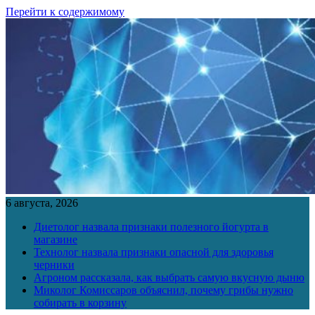
Перейти к содержимому
6 августа, 2026
Диетолог назвала признаки полезного йогурта в
магазине
Технолог назвала признаки опасной для здоровья
черники
Агроном рассказала, как выбрать самую вкусную дыню
Миколог Комиссаров объяснил, почему грибы нужно
собирать в корзину