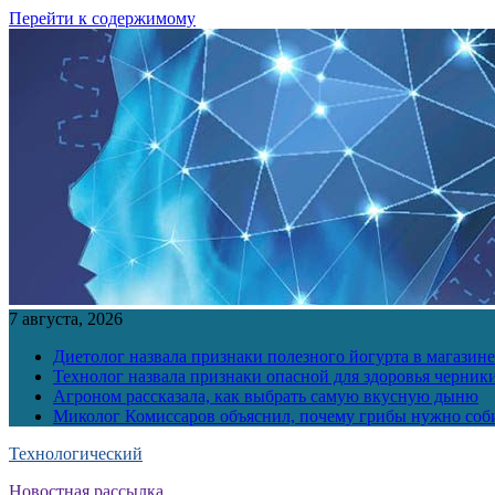
Перейти к содержимому
7 августа, 2026
Диетолог назвала признаки полезного йогурта в магазине
Технолог назвала признаки опасной для здоровья черник
Агроном рассказала, как выбрать самую вкусную дыню
Миколог Комиссаров объяснил, почему грибы нужно соби
Технологический
Новостная рассылка