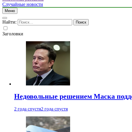
Случайные новости
Меню
Найти:
Заголовки
Недовольные решением Маска подде
2 года спустя
2 года спустя