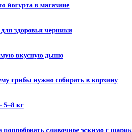
го йогурта в магазине
 для здоровья черники
самую вкусную дыню
му грибы нужно собирать в корзину
 5–8 кг
 попробовать сливочное эскимо с шари