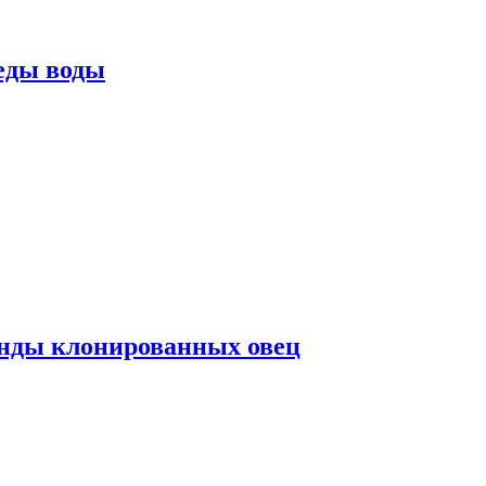
еды воды
нды клонированных овец