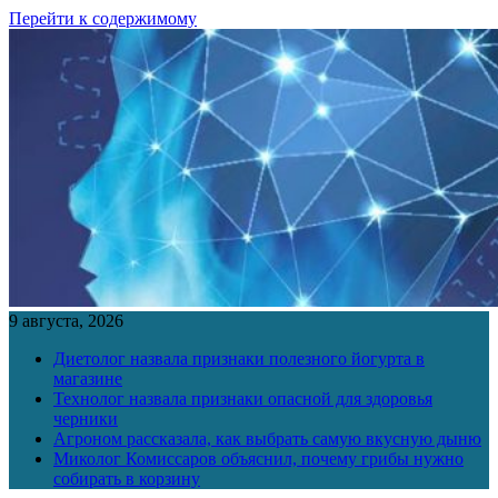
Перейти к содержимому
9 августа, 2026
Диетолог назвала признаки полезного йогурта в
магазине
Технолог назвала признаки опасной для здоровья
черники
Агроном рассказала, как выбрать самую вкусную дыню
Миколог Комиссаров объяснил, почему грибы нужно
собирать в корзину