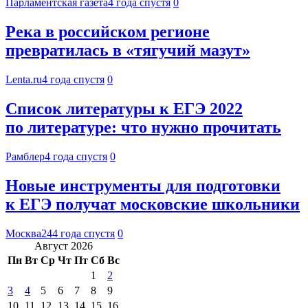
Парламентская газета
4 года спустя
0
Река в российском регионе
превратилась в «тягучий мазут»
Lenta.ru
4 года спустя
0
Список литературы к ЕГЭ 2022
по литературе: что нужно прочитать
Рамблер
4 года спустя
0
Новые инструменты для подготовки
к ЕГЭ получат московские школьники
Москва24
4 года спустя
0
Август 2026
Пн
Вт
Ср
Чт
Пт
Сб
Вс
1
2
3
4
5
6
7
8
9
10
11
12
13
14
15
16