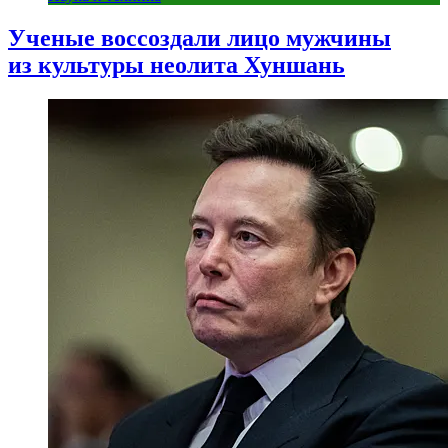
Ученые воссоздали лицо мужчины
из культуры неолита Хуншань