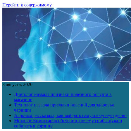
Перейти к содержимому
8 августа, 2026
Диетолог назвала признаки полезного йогурта в
магазине
Технолог назвала признаки опасной для здоровья
черники
Агроном рассказала, как выбрать самую вкусную дыню
Миколог Комиссаров объяснил, почему грибы нужно
собирать в корзину