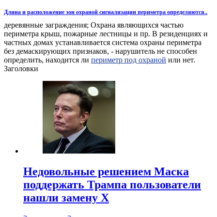
Длина и расположение зон охраной сигнализации периметра определяются..
деревянные заграждения; Охрана являющихся частью
периметра крыш, пожарные лестницы и пр. В резиденциях и
частных домах устанавливается система охраны периметра
без демаскирующих признаков, - нарушитель не способен
определить, находится ли
периметр под охраной
или нет.
Заголовки
Недовольные решением Маска
поддержать Трампа пользователи
нашли замену X