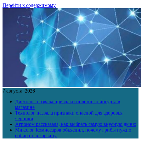
Перейти к содержимому
7 августа, 2026
Диетолог назвала признаки полезного йогурта в
магазине
Технолог назвала признаки опасной для здоровья
черники
Агроном рассказала, как выбрать самую вкусную дыню
Миколог Комиссаров объяснил, почему грибы нужно
собирать в корзину