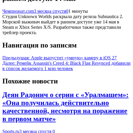
Чемпионат.com
3 месяца спустя
0
1 минуты
Студия Unknown Worlds раскрыла дату релиза Subnautica 2.
Морской выживач выйдет в раннем доступе уже 14 мая в
Steam и Xbox Series X/S. Разработчики также представили
трейлер проекта.
Навигация по записям
Предыдущая:
Apple выпустит «умную» камеру в iOS 27
Далее:
Ремейк Assassin's Creed 4: Black Flag Resynced добавили
в список желаемого 1 млн человек
Похожие новости
Деян Радонич о серии с «Уралмашем»:
«Она получилась действительно
качественной, несмотря на поражение
в первом матче»
Sports.ru
3 месяца спустя
0