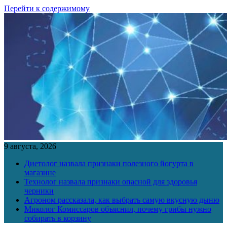
Перейти к содержимому
9 августа, 2026
Диетолог назвала признаки полезного йогурта в
магазине
Технолог назвала признаки опасной для здоровья
черники
Агроном рассказала, как выбрать самую вкусную дыню
Миколог Комиссаров объяснил, почему грибы нужно
собирать в корзину