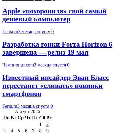
Apple «похоронила» свой самый
дешевый компьютер
Lenta.ru
3 месяца спустя
0
Разработка гонки Forza Horizon 6
завершена — релиз 19 мая
Чемпионат.com
3 месяца спустя
0
Известный инсайдер Эван Бласс
перестанет «сливать» новинки
смартфонов
Ferra.ru
3 месяца спустя
0
Август 2026
Пн
Вт
Ср
Чт
Пт
Сб
Вс
1
2
3
4
5
6
7
8
9