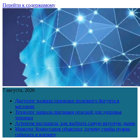
Перейти к содержимому
7 августа, 2026
Диетолог назвала признаки полезного йогурта в
магазине
Технолог назвала признаки опасной для здоровья
черники
Агроном рассказала, как выбрать самую вкусную дыню
Миколог Комиссаров объяснил, почему грибы нужно
собирать в корзину