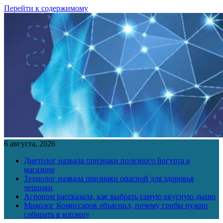
Перейти к содержимому
6 августа, 2026
Диетолог назвала признаки полезного йогурта в
магазине
Технолог назвала признаки опасной для здоровья
черники
Агроном рассказала, как выбрать самую вкусную дыню
Миколог Комиссаров объяснил, почему грибы нужно
собирать в корзину