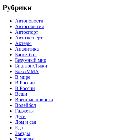
Рубрики
Автоновости
Автособытия
Автоспорт
Автоэксперт
Актеры
Аналитика
Баскетбол
Безумный мир
Биатлон/Лыжи
Бокс/MMA
В мире
В России
В России
Вещи
Военные новости
Волейбол
Гаджеты
Дети
Дом и сад
Еда
Звёзды
Здоровье