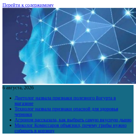
Перейти к содержимому
6 августа, 2026
Диетолог назвала признаки полезного йогурта в
магазине
Технолог назвала признаки опасной для здоровья
черники
Агроном рассказала, как выбрать самую вкусную дыню
Миколог Комиссаров объяснил, почему грибы нужно
собирать в корзину