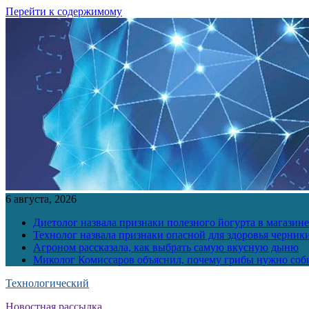
Перейти к содержимому
6 августа, 2026
Диетолог назвала признаки полезного йогурта в магазине
Технолог назвала признаки опасной для здоровья черник
Агроном рассказала, как выбрать самую вкусную дыню
Миколог Комиссаров объяснил, почему грибы нужно соби
Технологический
Новостная рассылка