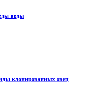
еды воды
нды клонированных овец