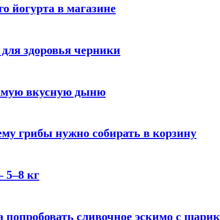
го йогурта в магазине
 для здоровья черники
самую вкусную дыню
му грибы нужно собирать в корзину
 5–8 кг
 попробовать сливочное эскимо с шари