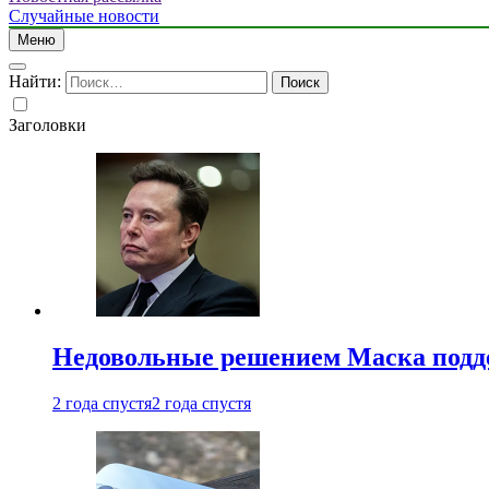
Случайные новости
Меню
Найти:
Заголовки
Недовольные решением Маска подде
2 года спустя
2 года спустя