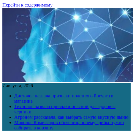
Перейти к содержимому
7 августа, 2026
Диетолог назвала признаки полезного йогурта в
магазине
Технолог назвала признаки опасной для здоровья
черники
Агроном рассказала, как выбрать самую вкусную дыню
Миколог Комиссаров объяснил, почему грибы нужно
собирать в корзину