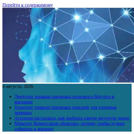
Перейти к содержимому
6 августа, 2026
Диетолог назвала признаки полезного йогурта в
магазине
Технолог назвала признаки опасной для здоровья
черники
Агроном рассказала, как выбрать самую вкусную дыню
Миколог Комиссаров объяснил, почему грибы нужно
собирать в корзину