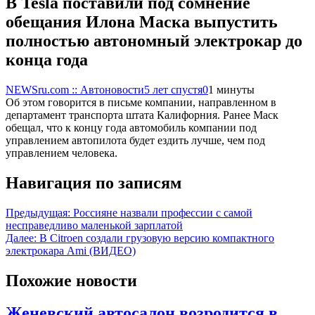
В Tesla поставили под сомнение
обещания Илона Маска выпустить
полностью автономный электрокар до
конца года
NEWSru.com :: Автоновости
5 лет спустя
0
1 минуты
Об этом говорится в письме компании, направленном в
департамент транспорта штата Калифорния. Ранее Маск
обещал, что к концу года автомобиль компании под
управлением автопилота будет ездить лучше, чем под
управлением человека.
Навигация по записям
Предыдущая:
Россияне назвали профессии с самой
несправедливо маленькой зарплатой
Далее:
В Citroen создали грузовую версию компактного
электрокара Ami (ВИДЕО)
Похожие новости
Женевский автосалон возродится в