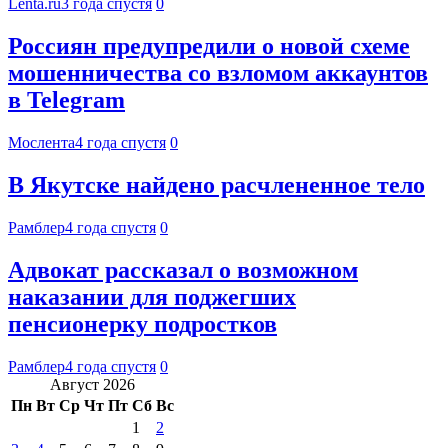
Lenta.ru
3 года спустя
0
Россиян предупредили о новой схеме
мошенничества со взломом аккаунтов
в Telegram
Мослента
4 года спустя
0
В Якутске найдено расчлененное тело
Рамблер
4 года спустя
0
Адвокат рассказал о возможном
наказании для поджегших
пенсионерку подростков
Рамблер
4 года спустя
0
Август 2026
Пн
Вт
Ср
Чт
Пт
Сб
Вс
1
2