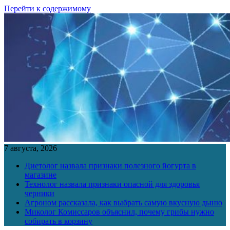
Перейти к содержимому
7 августа, 2026
Диетолог назвала признаки полезного йогурта в
магазине
Технолог назвала признаки опасной для здоровья
черники
Агроном рассказала, как выбрать самую вкусную дыню
Миколог Комиссаров объяснил, почему грибы нужно
собирать в корзину