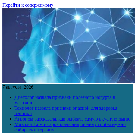
Перейти к содержимому
7 августа, 2026
Диетолог назвала признаки полезного йогурта в
магазине
Технолог назвала признаки опасной для здоровья
черники
Агроном рассказала, как выбрать самую вкусную дыню
Миколог Комиссаров объяснил, почему грибы нужно
собирать в корзину