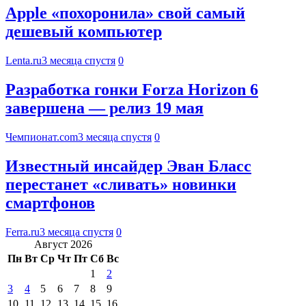
Apple «похоронила» свой самый
дешевый компьютер
Lenta.ru
3 месяца спустя
0
Разработка гонки Forza Horizon 6
завершена — релиз 19 мая
Чемпионат.com
3 месяца спустя
0
Известный инсайдер Эван Бласс
перестанет «сливать» новинки
смартфонов
Ferra.ru
3 месяца спустя
0
Август 2026
Пн
Вт
Ср
Чт
Пт
Сб
Вс
1
2
3
4
5
6
7
8
9
10
11
12
13
14
15
16