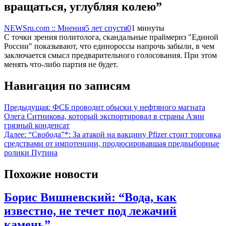
вращаться, углубляя колею”
NEWSru.com :: Мнения
5 лет спустя
0
1 минуты
С точки зрения политолога, скандальные праймериз "Единой
России" показывают, что единороссы напрочь забыли, в чем
заключается смысл предварительного голосования. При этом
менять что-либо партия не будет.
Навигация по записям
Предыдущая:
ФСБ проводит обыски у нефтяного магната
Олега Ситникова, который экспортировал в страны Азии
грязный конденсат
Далее:
“Свобода”*: За атакой на вакцину Pfizer стоит торговка
средствами от импотенции, продюсировавшая предвыборные
ролики Путина
Похожие новости
Борис Вишневский: “Вода, как
известно, не течет под лежачий
камень”