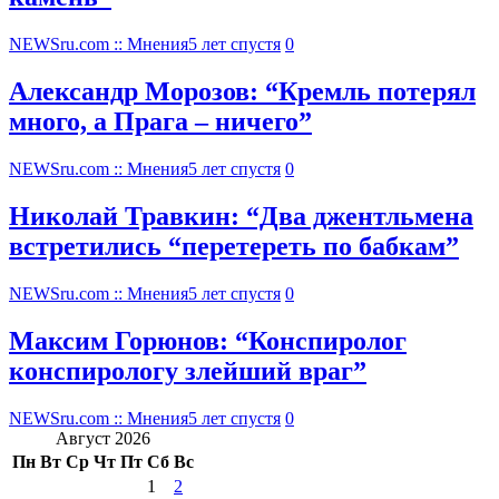
NEWSru.com :: Мнения
5 лет спустя
0
Александр Морозов: “Кремль потерял
много, а Прага – ничего”
NEWSru.com :: Мнения
5 лет спустя
0
Николай Травкин: “Два джентльмена
встретились “перетереть по бабкам”
NEWSru.com :: Мнения
5 лет спустя
0
Максим Горюнов: “Конспиролог
конспирологу злейший враг”
NEWSru.com :: Мнения
5 лет спустя
0
Август 2026
Пн
Вт
Ср
Чт
Пт
Сб
Вс
1
2