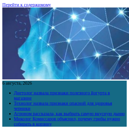
Перейти к содержимому
6 августа, 2026
Диетолог назвала признаки полезного йогурта в
магазине
Технолог назвала признаки опасной для здоровья
черники
Агроном рассказала, как выбрать самую вкусную дыню
Миколог Комиссаров объяснил, почему грибы нужно
собирать в корзину