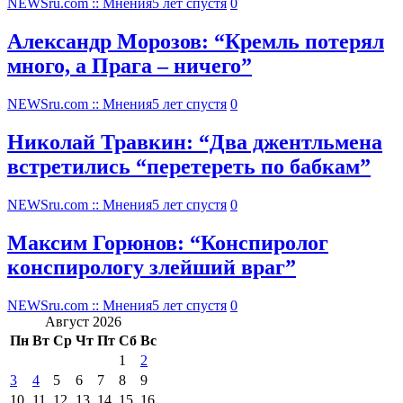
NEWSru.com :: Мнения
5 лет спустя
0
Александр Морозов: “Кремль потерял
много, а Прага – ничего”
NEWSru.com :: Мнения
5 лет спустя
0
Николай Травкин: “Два джентльмена
встретились “перетереть по бабкам”
NEWSru.com :: Мнения
5 лет спустя
0
Максим Горюнов: “Конспиролог
конспирологу злейший враг”
NEWSru.com :: Мнения
5 лет спустя
0
Август 2026
Пн
Вт
Ср
Чт
Пт
Сб
Вс
1
2
3
4
5
6
7
8
9
10
11
12
13
14
15
16