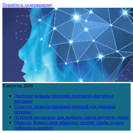
Перейти к содержимому
9 августа, 2026
Диетолог назвала признаки полезного йогурта в
магазине
Технолог назвала признаки опасной для здоровья
черники
Агроном рассказала, как выбрать самую вкусную дыню
Миколог Комиссаров объяснил, почему грибы нужно
собирать в корзину