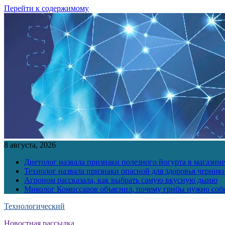
Перейти к содержимому
8 августа, 2026
Диетолог назвала признаки полезного йогурта в магазине
Технолог назвала признаки опасной для здоровья черник
Агроном рассказала, как выбрать самую вкусную дыню
Миколог Комиссаров объяснил, почему грибы нужно соби
Технологический
Новостная рассылка