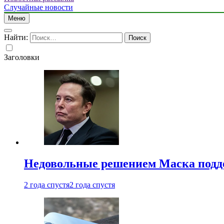
Случайные новости
Меню
Найти:
Заголовки
Недовольные решением Маска подде
2 года спустя
2 года спустя