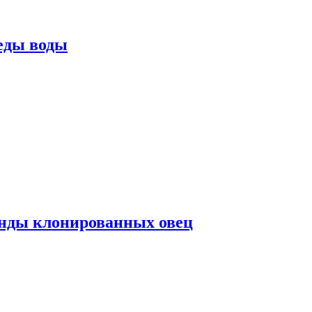
еды воды
нды клонированных овец