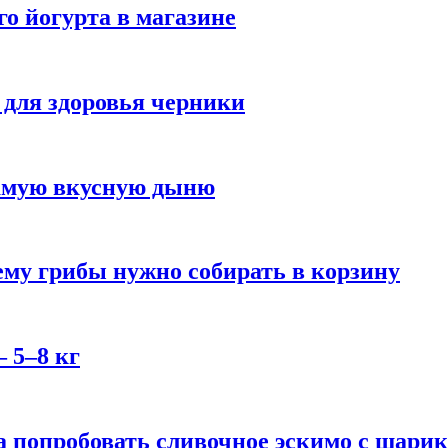
го йогурта в магазине
 для здоровья черники
самую вкусную дыню
му грибы нужно собирать в корзину
 5–8 кг
 попробовать сливочное эскимо с шари