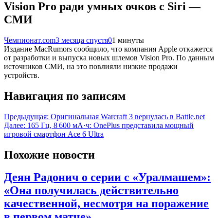
Vision Pro ради умных очков с Siri —
СМИ
Чемпионат.com
3 месяца спустя
0
1 минуты
Издание MacRumors сообщило, что компания Apple откажется
от разработки и выпуска новых шлемов Vision Pro. По данным
источников СМИ, на это повлияли низкие продажи
устройств.
Навигация по записям
Предыдущая:
Оригинальная Warcraft 3 вернулась в Battle.net
Далее:
165 Гц, 8 600 мА·ч: OnePlus представила мощный
игровой смартфон Ace 6 Ultra
Похожие новости
Деян Радонич о серии с «Уралмашем»:
«Она получилась действительно
качественной, несмотря на поражение
в первом матче»