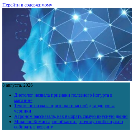
Перейти к содержимому
8 августа, 2026
Диетолог назвала признаки полезного йогурта в
магазине
Технолог назвала признаки опасной для здоровья
черники
Агроном рассказала, как выбрать самую вкусную дыню
Миколог Комиссаров объяснил, почему грибы нужно
собирать в корзину