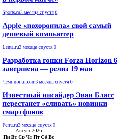
Sports.ru
3 месяца спустя
0
Apple «похоронила» свой самый
дешевый компьютер
Lenta.ru
3 месяца спустя
0
Разработка гонки Forza Horizon 6
завершена — релиз 19 мая
Чемпионат.com
3 месяца спустя
0
Известный инсайдер Эван Бласс
перестанет «сливать» новинки
смартфонов
Ferra.ru
3 месяца спустя
0
Август 2026
Пн
Вт
Ср
Чт
Пт
Сб
Вс