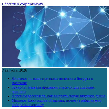
Перейти к содержимому
7 августа, 2026
Диетолог назвала признаки полезного йогурта в
магазине
Технолог назвала признаки опасной для здоровья
черники
Агроном рассказала, как выбрать самую вкусную дыню
Миколог Комиссаров объяснил, почему грибы нужно
собирать в корзину