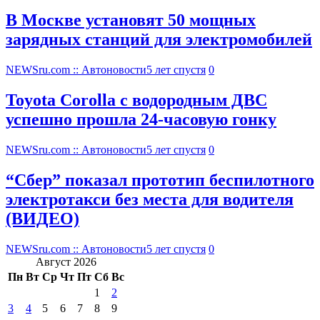
В Москве установят 50 мощных
зарядных станций для электромобилей
NEWSru.com :: Автоновости
5 лет спустя
0
Toyota Corolla с водородным ДВС
успешно прошла 24-часовую гонку
NEWSru.com :: Автоновости
5 лет спустя
0
“Сбер” показал прототип беспилотного
электротакси без места для водителя
(ВИДЕО)
NEWSru.com :: Автоновости
5 лет спустя
0
Август 2026
Пн
Вт
Ср
Чт
Пт
Сб
Вс
1
2
3
4
5
6
7
8
9