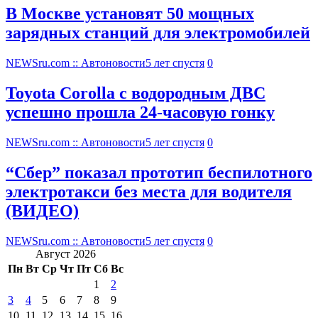
В Москве установят 50 мощных
зарядных станций для электромобилей
NEWSru.com :: Автоновости
5 лет спустя
0
Toyota Corolla с водородным ДВС
успешно прошла 24-часовую гонку
NEWSru.com :: Автоновости
5 лет спустя
0
“Сбер” показал прототип беспилотного
электротакси без места для водителя
(ВИДЕО)
NEWSru.com :: Автоновости
5 лет спустя
0
Август 2026
Пн
Вт
Ср
Чт
Пт
Сб
Вс
1
2
3
4
5
6
7
8
9
10
11
12
13
14
15
16