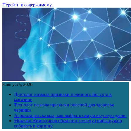
Перейти к содержимому
8 августа, 2026
Диетолог назвала признаки полезного йогурта в
магазине
Технолог назвала признаки опасной для здоровья
черники
Агроном рассказала, как выбрать самую вкусную дыню
Миколог Комиссаров объяснил, почему грибы нужно
собирать в корзину