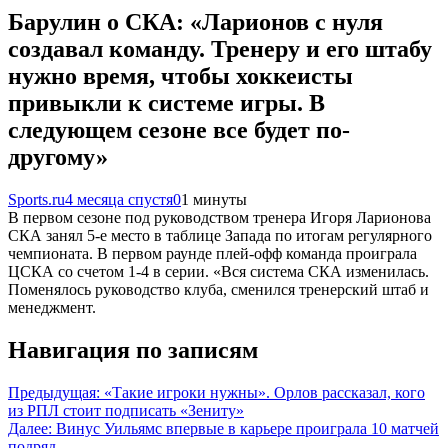
Барулин о СКА: «Ларионов с нуля
создавал команду. Тренеру и его штабу
нужно время, чтобы хоккеисты
привыкли к системе игры. В
следующем сезоне все будет по-
другому»
Sports.ru
4 месяца спустя
0
1 минуты
В первом сезоне под руководством тренера Игоря Ларионова
СКА занял 5-е место в таблице Запада по итогам регулярного
чемпионата. В первом раунде плей-офф команда проиграла
ЦСКА со счетом 1-4 в серии. «Вся система СКА изменилась.
Поменялось руководство клуба, сменился тренерский штаб и
менеджмент.
Навигация по записям
Предыдущая:
«Такие игроки нужны». Орлов рассказал, кого
из РПЛ стоит подписать «Зениту»
Далее:
Винус Уильямс впервые в карьере проиграла 10 матчей
подряд