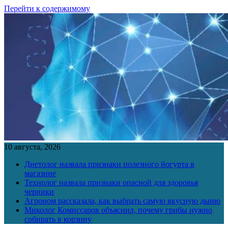
Перейти к содержимому
10 августа, 2026
Диетолог назвала признаки полезного йогурта в
магазине
Технолог назвала признаки опасной для здоровья
черники
Агроном рассказала, как выбрать самую вкусную дыню
Миколог Комиссаров объяснил, почему грибы нужно
собирать в корзину