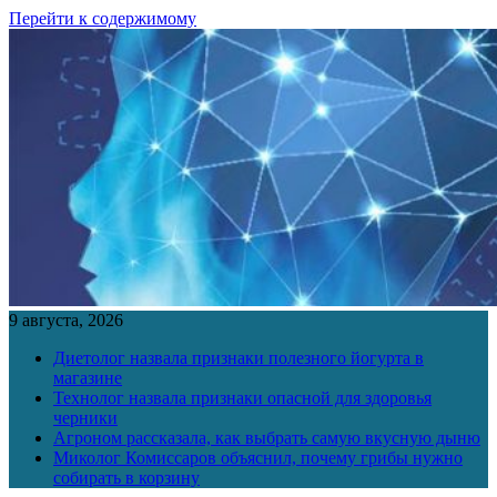
Перейти к содержимому
9 августа, 2026
Диетолог назвала признаки полезного йогурта в
магазине
Технолог назвала признаки опасной для здоровья
черники
Агроном рассказала, как выбрать самую вкусную дыню
Миколог Комиссаров объяснил, почему грибы нужно
собирать в корзину