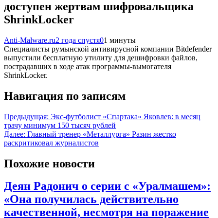
доступен жертвам шифровальщика
ShrinkLocker
Anti-Malware.ru
2 года спустя
0
1 минуты
Специалисты румынской антивирусной компании Bitdefender
выпустили бесплатную утилиту для дешифровки файлов,
пострадавших в ходе атак программы-вымогателя
ShrinkLocker.
Навигация по записям
Предыдущая:
Экс-футболист «Спартака» Яковлев: в месяц
трачу минимум 150 тысяч рублей
Далее:
Главный тренер «Металлурга» Разин жестко
раскритиковал журналистов
Похожие новости
Деян Радонич о серии с «Уралмашем»:
«Она получилась действительно
качественной, несмотря на поражение