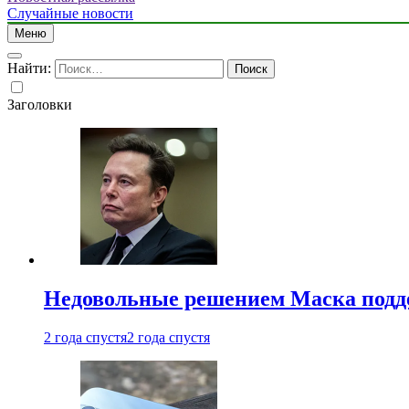
Случайные новости
Меню
Найти:
Заголовки
Недовольные решением Маска подде
2 года спустя
2 года спустя