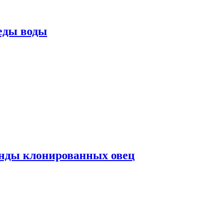
еды воды
нды клонированных овец