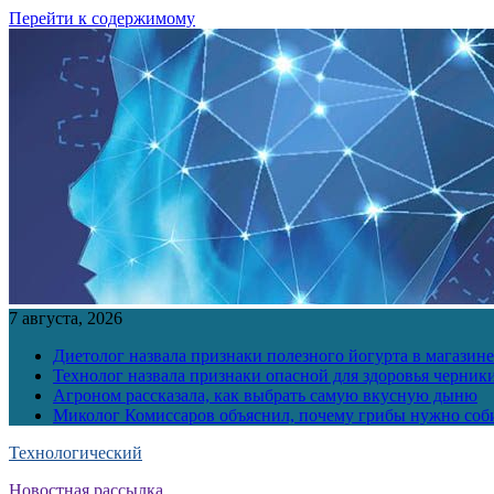
Перейти к содержимому
7 августа, 2026
Диетолог назвала признаки полезного йогурта в магазине
Технолог назвала признаки опасной для здоровья черник
Агроном рассказала, как выбрать самую вкусную дыню
Миколог Комиссаров объяснил, почему грибы нужно соби
Технологический
Новостная рассылка