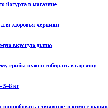
го йогурта в магазине
 для здоровья черники
самую вкусную дыню
му грибы нужно собирать в корзину
 5–8 кг
 попробовать сливочное эскимо с шари