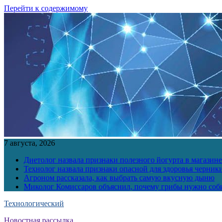
Перейти к содержимому
7 августа, 2026
Диетолог назвала признаки полезного йогурта в магазине
Технолог назвала признаки опасной для здоровья черник
Агроном рассказала, как выбрать самую вкусную дыню
Миколог Комиссаров объяснил, почему грибы нужно соби
Технологический
Новостная рассылка