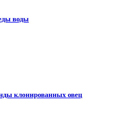
еды воды
нды клонированных овец