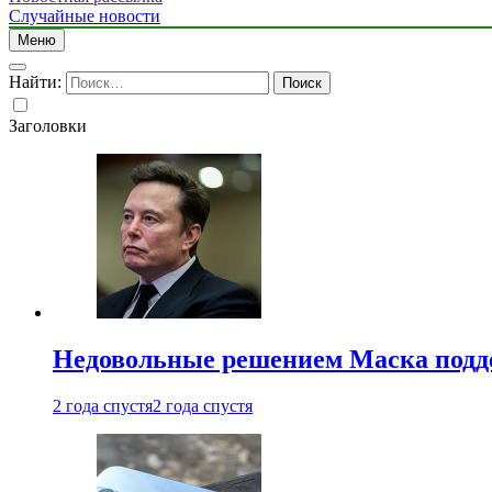
Случайные новости
Меню
Найти:
Заголовки
Недовольные решением Маска подде
2 года спустя
2 года спустя