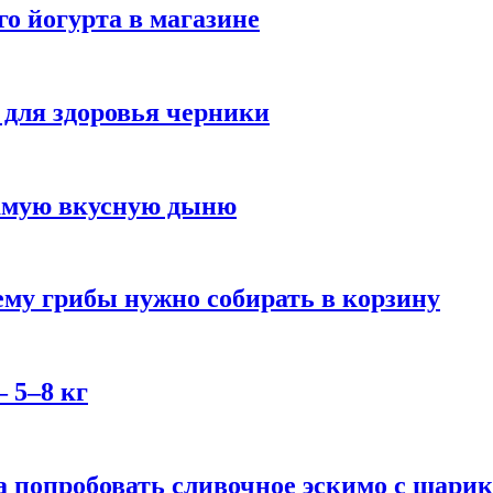
го йогурта в магазине
 для здоровья черники
самую вкусную дыню
му грибы нужно собирать в корзину
 5–8 кг
 попробовать сливочное эскимо с шари