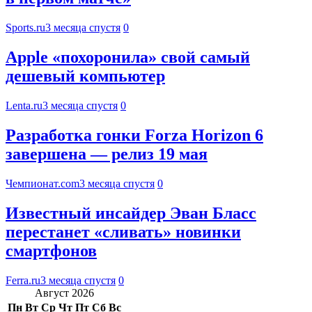
Sports.ru
3 месяца спустя
0
Apple «похоронила» свой самый
дешевый компьютер
Lenta.ru
3 месяца спустя
0
Разработка гонки Forza Horizon 6
завершена — релиз 19 мая
Чемпионат.com
3 месяца спустя
0
Известный инсайдер Эван Бласс
перестанет «сливать» новинки
смартфонов
Ferra.ru
3 месяца спустя
0
Август 2026
Пн
Вт
Ср
Чт
Пт
Сб
Вс