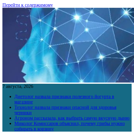
Перейти к содержимому
7 августа, 2026
Диетолог назвала признаки полезного йогурта в
магазине
Технолог назвала признаки опасной для здоровья
черники
Агроном рассказала, как выбрать самую вкусную дыню
Миколог Комиссаров объяснил, почему грибы нужно
собирать в корзину