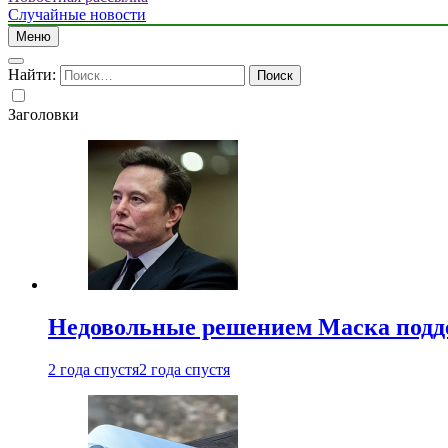
Случайные новости
Меню
Найти:
Заголовки
Недовольные решением Маска подде
2 года спустя
2 года спустя