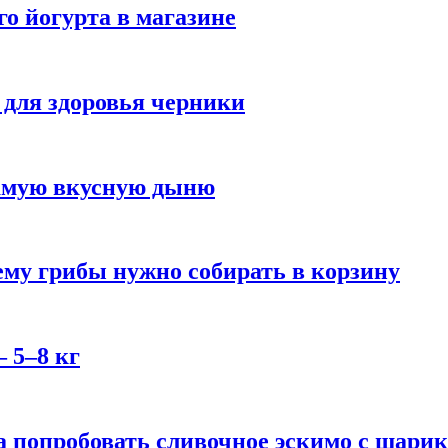
го йогурта в магазине
 для здоровья черники
самую вкусную дыню
му грибы нужно собирать в корзину
 5–8 кг
 попробовать сливочное эскимо с шари