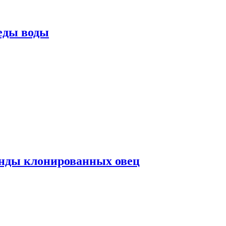
еды воды
нды клонированных овец