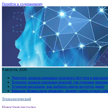
Перейти к содержимому
9 августа, 2026
Диетолог назвала признаки полезного йогурта в магазине
Технолог назвала признаки опасной для здоровья черник
Агроном рассказала, как выбрать самую вкусную дыню
Миколог Комиссаров объяснил, почему грибы нужно соби
Технологический
Новостная рассылка