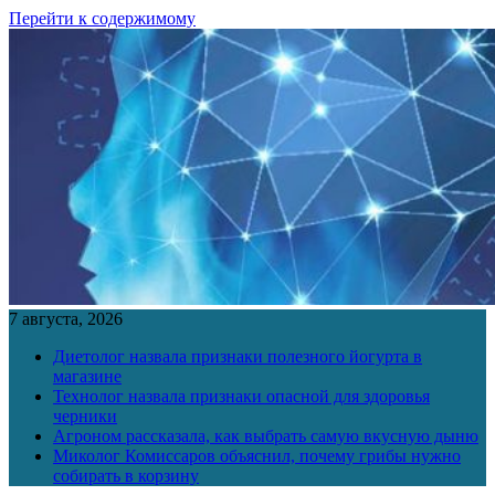
Перейти к содержимому
7 августа, 2026
Диетолог назвала признаки полезного йогурта в
магазине
Технолог назвала признаки опасной для здоровья
черники
Агроном рассказала, как выбрать самую вкусную дыню
Миколог Комиссаров объяснил, почему грибы нужно
собирать в корзину