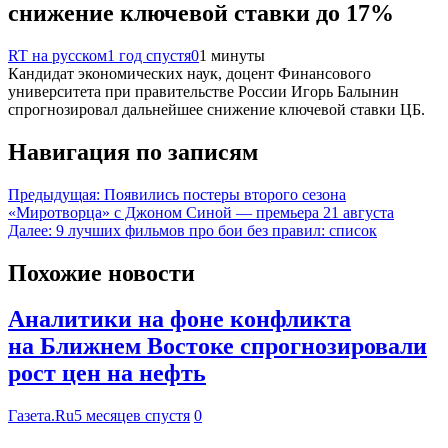
снижение ключевой ставки до 17%
RT на русском
1 год спустя
0
1 минуты
Кандидат экономических наук, доцент Финансового
университета при правительстве России Игорь Балынин
спрогнозировал дальнейшее снижение ключевой ставки ЦБ.
Навигация по записям
Предыдущая:
Появились постеры второго сезона
«Миротворца» с Джоном Синой — премьера 21 августа
Далее:
9 лучших фильмов про бои без правил: список
Похожие новости
Аналитики на фоне конфликта
на Ближнем Востоке спрогнозировали
рост цен на нефть
Газета.Ru
5 месяцев спустя
0