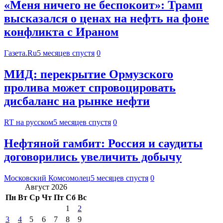
«Меня ничего не беспокоит»: Трамп
высказался о ценах на нефть на фоне
конфликта с Ираном
Газета.Ru
5 месяцев спустя
0
МИД: перекрытие Ормузского
пролива может спровоцировать
дисбаланс на рынке нефти
RT на русском
5 месяцев спустя
0
Нефтяной гамбит: Россия и саудиты
договорились увеличить добычу
Московский Комсомолец
5 месяцев спустя
0
Август 2026
Пн
Вт
Ср
Чт
Пт
Сб
Вс
1
2
3
4
5
6
7
8
9