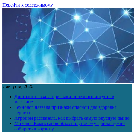
Перейти к содержимому
7 августа, 2026
Диетолог назвала признаки полезного йогурта в
магазине
Технолог назвала признаки опасной для здоровья
черники
Агроном рассказала, как выбрать самую вкусную дыню
Миколог Комиссаров объяснил, почему грибы нужно
собирать в корзину