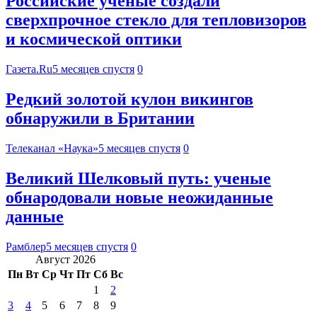
Российские ученые создали
сверхпрочное стекло для тепловизоров
и космической оптики
Газета.Ru
5 месяцев спустя
0
Редкий золотой кулон викингов
обнаружили в Британии
Телеканал «Наука»
5 месяцев спустя
0
Великий Шелковый путь: ученые
обнародовали новые неожиданные
данные
Рамблер
5 месяцев спустя
0
Август 2026
Пн
Вт
Ср
Чт
Пт
Сб
Вс
1
2
3
4
5
6
7
8
9