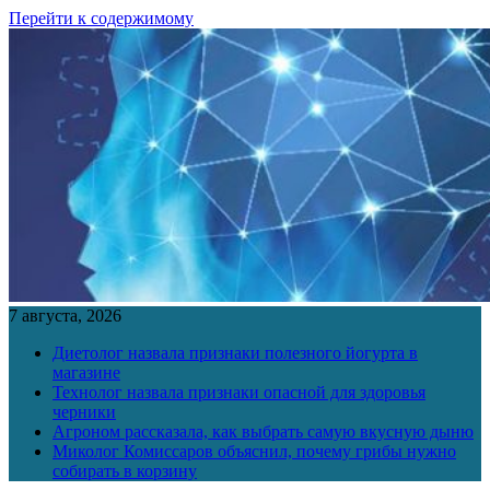
Перейти к содержимому
7 августа, 2026
Диетолог назвала признаки полезного йогурта в
магазине
Технолог назвала признаки опасной для здоровья
черники
Агроном рассказала, как выбрать самую вкусную дыню
Миколог Комиссаров объяснил, почему грибы нужно
собирать в корзину