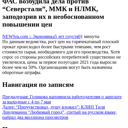
ФАС возбудила дела против
“Северстали”, ММК и НЛМК,
заподозрив их в необоснованном
повышении цен
NEWSru.com :: Экономика
5 лет спустя
0
1 минуты
По данным ведомства, рост цен на горячекатаный плоский
прокат происходил более быстрыми темпами, чем рост
стоимости сырья, необходимого для его производства. Хотя
спрос со стороны российских потребителей существенно не
увеличился, цены за первое полугодие 2021 года выросли
более чем на 50%. Организациям могут быть назначены
оборотные штрафы.
Навигация по записям
Предыдущая:
Голикова напомнила работодателям о зарплате
за выходные с 4 по 7 мая
Далее:
“Прочувствовал, душу вложил”: КЛИП Тиля
Линдеманна “Любимый город”, спетый на русском языке,
набрал два миллиона просмотров