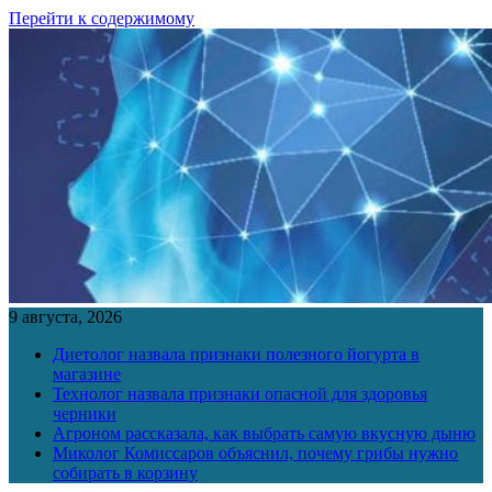
Перейти к содержимому
9 августа, 2026
Диетолог назвала признаки полезного йогурта в
магазине
Технолог назвала признаки опасной для здоровья
черники
Агроном рассказала, как выбрать самую вкусную дыню
Миколог Комиссаров объяснил, почему грибы нужно
собирать в корзину