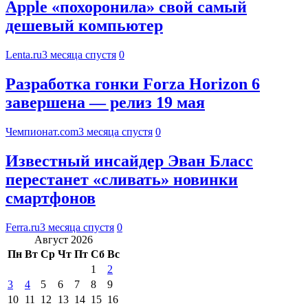
Apple «похоронила» свой самый
дешевый компьютер
Lenta.ru
3 месяца спустя
0
Разработка гонки Forza Horizon 6
завершена — релиз 19 мая
Чемпионат.com
3 месяца спустя
0
Известный инсайдер Эван Бласс
перестанет «сливать» новинки
смартфонов
Ferra.ru
3 месяца спустя
0
Август 2026
Пн
Вт
Ср
Чт
Пт
Сб
Вс
1
2
3
4
5
6
7
8
9
10
11
12
13
14
15
16