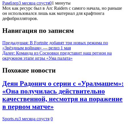
Рамблер
3 месяца спустя
0
1 минуты
Мох как ресурс был в Arc Raiders с самого начала, но раньше
он использовался лишь как материал для крафтинга
дефибрилляторов.
Навигация по записям
Предыдущая:
В Fortnite добавят три новых режима по
«Звёздным войнам» — релиз 1 мая
Далее:
Команда из Сосновки представит наш регион на
окружном этапе игры «Ума палата»
Похожие новости
Деян Радонич о серии с «Уралмашем»:
«Она получилась действительно
качественной, несмотря на поражение
в первом матче»
Sports.ru
3 месяца спустя
0