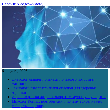
Перейти к содержимому
6 августа, 2026
Диетолог назвала признаки полезного йогурта в
магазине
Технолог назвала признаки опасной для здоровья
черники
Агроном рассказала, как выбрать самую вкусную дыню
Миколог Комиссаров объяснил, почему грибы нужно
собирать в корзину