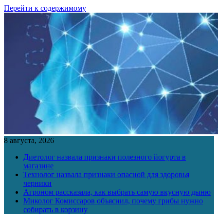
Перейти к содержимому
8 августа, 2026
Диетолог назвала признаки полезного йогурта в
магазине
Технолог назвала признаки опасной для здоровья
черники
Агроном рассказала, как выбрать самую вкусную дыню
Миколог Комиссаров объяснил, почему грибы нужно
собирать в корзину