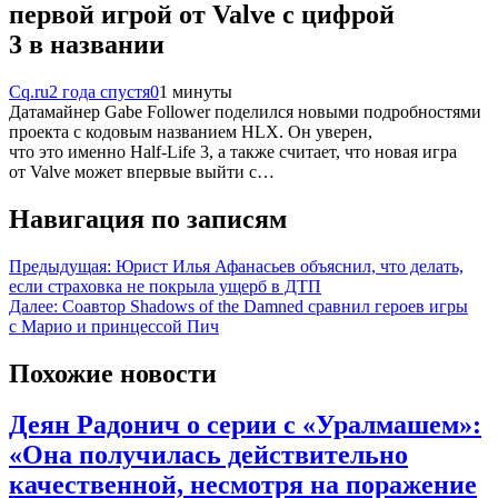
первой игрой от Valve с цифрой
3 в названии
Cq.ru
2 года спустя
0
1 минуты
Датамайнер Gabe Follower поделился новыми подробностями
проекта с кодовым названием HLX. Он уверен,
что это именно Half-Life 3, а также считает, что новая игра
от Valve может впервые выйти с…
Навигация по записям
Предыдущая:
Юрист Илья Афанасьев объяснил, что делать,
если страховка не покрыла ущерб в ДТП
Далее:
Соавтор Shadows of the Damned сравнил героев игры
с Марио и принцессой Пич
Похожие новости
Деян Радонич о серии с «Уралмашем»:
«Она получилась действительно
качественной, несмотря на поражение