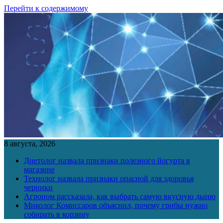
Перейти к содержимому
8 августа, 2026
Диетолог назвала признаки полезного йогурта в
магазине
Технолог назвала признаки опасной для здоровья
черники
Агроном рассказала, как выбрать самую вкусную дыню
Миколог Комиссаров объяснил, почему грибы нужно
собирать в корзину