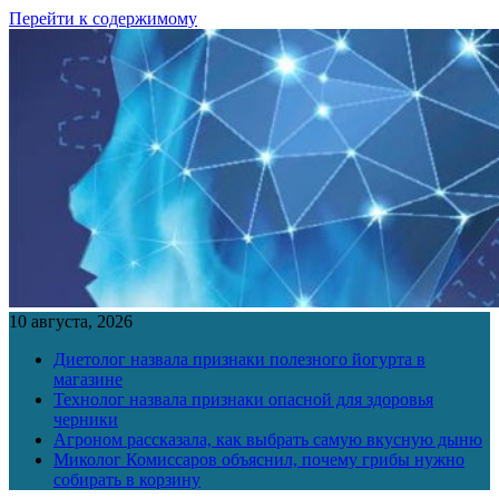
Перейти к содержимому
10 августа, 2026
Диетолог назвала признаки полезного йогурта в
магазине
Технолог назвала признаки опасной для здоровья
черники
Агроном рассказала, как выбрать самую вкусную дыню
Миколог Комиссаров объяснил, почему грибы нужно
собирать в корзину