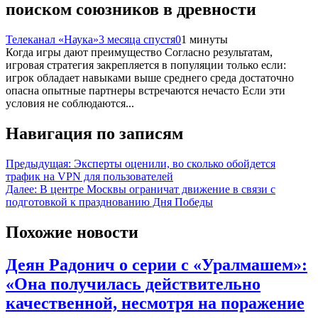
поиском союзников в древности
Телеканал «Наука»
3 месяца спустя
0
1 минуты
Когда игры дают преимущество Согласно результатам,
игровая стратегия закрепляется в популяции только если:
игрок обладает навыками выше среднего среда достаточно
опасна опытные партнеры встречаются нечасто Если эти
условия не соблюдаются...
Навигация по записям
Предыдущая:
Эксперты оценили, во сколько обойдется
трафик на VPN для пользователей
Далее:
В центре Москвы ограничат движение в связи с
подготовкой к празднованию Дня Победы
Похожие новости
Деян Радонич о серии с «Уралмашем»:
«Она получилась действительно
качественной, несмотря на поражение