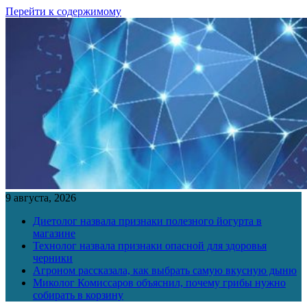
Перейти к содержимому
9 августа, 2026
Диетолог назвала признаки полезного йогурта в
магазине
Технолог назвала признаки опасной для здоровья
черники
Агроном рассказала, как выбрать самую вкусную дыню
Миколог Комиссаров объяснил, почему грибы нужно
собирать в корзину