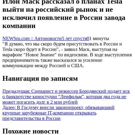
Илон Маск рассказал о планах Tesla
выйти на российский рынок и не
исключил появление в России завода
компании
NEWSru.com :: Автоновости
5 лет спустя
0
1 минуты
"Я думаю, что мы скоро будем присутствовать в России и
Tesla скоро будет в России", - заявил Маск, выступая на
марафоне "Новое Знание" по видеосвязи. В ходе выступления
предприниматель также высказался за усиление
коммуникации между Россией и США.
Навигация по записям
Предыдущая:
Сценарист и режиссер Бородянский подает иск
о банкротстве киностудии “Ленфильм”, которая два года не
может погасить долг в 2 млн рублей
Далее:
В Госдуму внесли законопроект, обязывающий
крупные зарубежные IT-компании открывать
представительства в России
Похожие новости