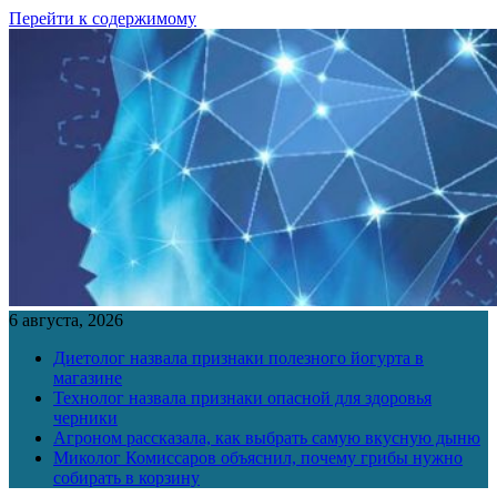
Перейти к содержимому
6 августа, 2026
Диетолог назвала признаки полезного йогурта в
магазине
Технолог назвала признаки опасной для здоровья
черники
Агроном рассказала, как выбрать самую вкусную дыню
Миколог Комиссаров объяснил, почему грибы нужно
собирать в корзину