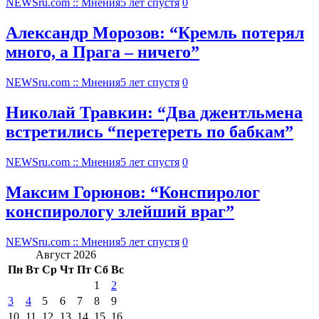
NEWSru.com :: Мнения
5 лет спустя
0
Александр Морозов: “Кремль потерял
много, а Прага – ничего”
NEWSru.com :: Мнения
5 лет спустя
0
Николай Травкин: “Два джентльмена
встретились “перетереть по бабкам”
NEWSru.com :: Мнения
5 лет спустя
0
Максим Горюнов: “Конспиролог
конспирологу злейший враг”
NEWSru.com :: Мнения
5 лет спустя
0
Август 2026
Пн
Вт
Ср
Чт
Пт
Сб
Вс
1
2
3
4
5
6
7
8
9
10
11
12
13
14
15
16