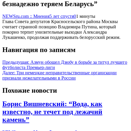
безнадежно теряем Беларусь”
NEWSru.com :: Мнения
5 лет спустя
0
1 минуты
Глава Совета депутатов Красносельского района Москвы
считает странной позицию Владимира Путина, который
покорно терпит унизительные выходки Александра
Лукашенко, продолжая поддерживать белорусский режим.
Навигация по записям
Предыдущая:
Азмун обошел Дзюбу в борьбе за титул лучшего
футболиста Премьер-лиги
Далее:
Три немецкие неправительственные организации
признали нежелательными в России
Похожие новости
Борис Вишневский: “Вода, как
известно, не течет под лежачий
камень”