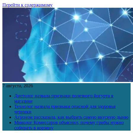
Перейти к содержимому
7 августа, 2026
Диетолог назвала признаки полезного йогурта в
магазине
Технолог назвала признаки опасной для здоровья
черники
Агроном рассказала, как выбрать самую вкусную дыню
Миколог Комиссаров объяснил, почему грибы нужно
собирать в корзину