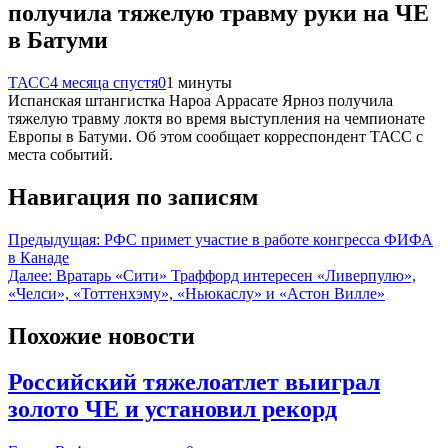
получила тяжелую травму руки на ЧЕ
в Батуми
ТАСС
4 месяца спустя
0
1 минуты
Испанская штангистка Нароа Аррасате Ярноз получила
тяжелую травму локтя во время выступления на чемпионате
Европы в Батуми. Об этом сообщает корреспондент ТАСС с
места событий.
Навигация по записям
Предыдущая:
РФС примет участие в работе конгресса ФИФА
в Канаде
Далее:
Вратарь «Сити» Траффорд интересен «Ливерпулю»,
«Челси», «Тоттенхэму», «Ньюкаслу» и «Астон Вилле»
Похожие новости
Российский тяжелоатлет выиграл
золото ЧЕ и установил рекорд