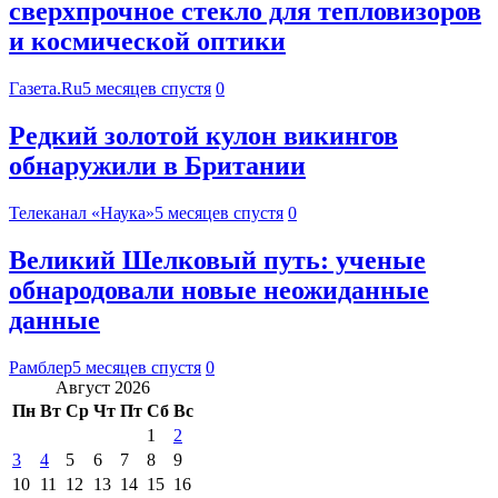
сверхпрочное стекло для тепловизоров
и космической оптики
Газета.Ru
5 месяцев спустя
0
Редкий золотой кулон викингов
обнаружили в Британии
Телеканал «Наука»
5 месяцев спустя
0
Великий Шелковый путь: ученые
обнародовали новые неожиданные
данные
Рамблер
5 месяцев спустя
0
Август 2026
Пн
Вт
Ср
Чт
Пт
Сб
Вс
1
2
3
4
5
6
7
8
9
10
11
12
13
14
15
16