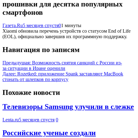
прошивки для десятка популярных
смартфонов
Газета.Ru
5 месяцев спустя
0
1 минуты
Xiaomi обновила перечень устройств со статусом End of Life
(EOL), официально завершив их программную поддержку.
Навигация по записям
Предыдущая:
Возможность снятия санкций с России из-
за ситуации в Иране оценили
Далее:
Rozetked: приложение Spank заставляют MacBook
стонать от шлепков по корпусу
Похожие новости
Телевизоры Samsung улучили в слежке
Lenta.ru
5 месяцев спустя
0
Российские ученые создали