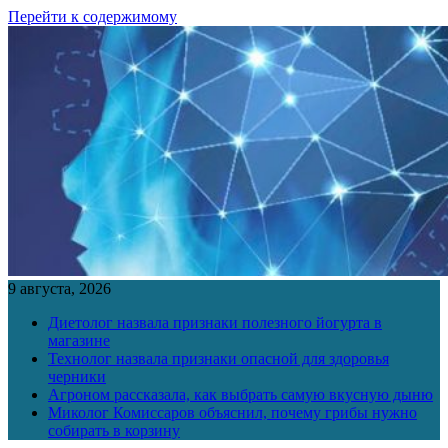
Перейти к содержимому
9 августа, 2026
Диетолог назвала признаки полезного йогурта в
магазине
Технолог назвала признаки опасной для здоровья
черники
Агроном рассказала, как выбрать самую вкусную дыню
Миколог Комиссаров объяснил, почему грибы нужно
собирать в корзину