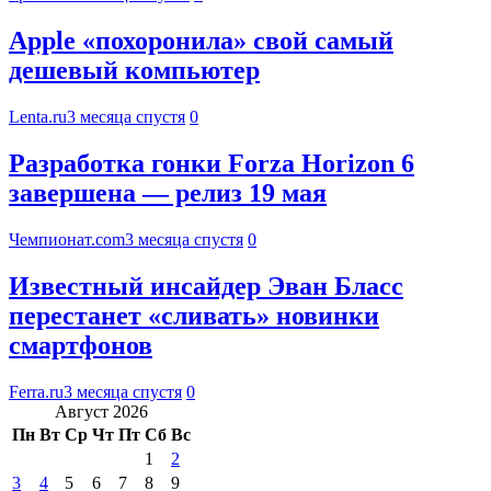
Apple «похоронила» свой самый
дешевый компьютер
Lenta.ru
3 месяца спустя
0
Разработка гонки Forza Horizon 6
завершена — релиз 19 мая
Чемпионат.com
3 месяца спустя
0
Известный инсайдер Эван Бласс
перестанет «сливать» новинки
смартфонов
Ferra.ru
3 месяца спустя
0
Август 2026
Пн
Вт
Ср
Чт
Пт
Сб
Вс
1
2
3
4
5
6
7
8
9