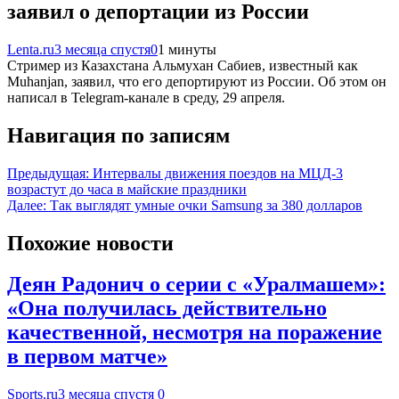
заявил о депортации из России
Lenta.ru
3 месяца спустя
0
1 минуты
Стример из Казахстана Альмухан Сабиев, известный как
Muhanjan, заявил, что его депортируют из России. Об этом он
написал в Telegram-канале в среду, 29 апреля.
Навигация по записям
Предыдущая:
Интервалы движения поездов на МЦД-3
возрастут до часа в майские праздники
Далее:
Так выглядят умные очки Samsung за 380 долларов
Похожие новости
Деян Радонич о серии с «Уралмашем»:
«Она получилась действительно
качественной, несмотря на поражение
в первом матче»
Sports.ru
3 месяца спустя
0