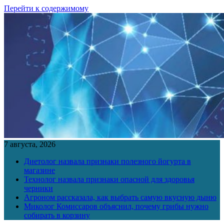
Перейти к содержимому
7 августа, 2026
Диетолог назвала признаки полезного йогурта в
магазине
Технолог назвала признаки опасной для здоровья
черники
Агроном рассказала, как выбрать самую вкусную дыню
Миколог Комиссаров объяснил, почему грибы нужно
собирать в корзину