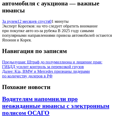
автомобиля с аукциона — важные
нюансы
За рулем
12 месяцев спустя
0
1 минуты
Эксперт Коротков: на что следует обратить внимание
при покупке авто из-за рубежа В 2025 году самыми
популярными направлениями привоза автомобилей остаются
Япония и Корея.
Навигация по записям
Предыдущая:
Штраф до полумиллиона и лишение прав:
ГИБДД усилит контроль за перевозкой грузов
Далее:
Kia, BMW и Mercedes признаны лидерами
по количеству дилеров в РФ
Похожие новости
Водителям напомнили про
неожиданные нюансы с электронным
полисом ОСАГО