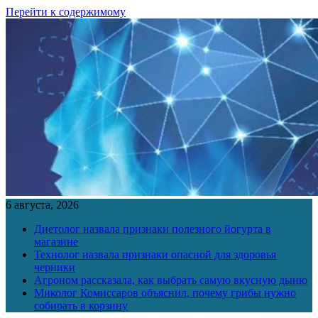
Перейти к содержимому
6 августа, 2026
Диетолог назвала признаки полезного йогурта в
магазине
Технолог назвала признаки опасной для здоровья
черники
Агроном рассказала, как выбрать самую вкусную дыню
Миколог Комиссаров объяснил, почему грибы нужно
собирать в корзину