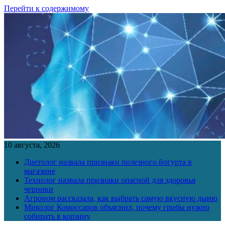
Перейти к содержимому
10 августа, 2026
Диетолог назвала признаки полезного йогурта в
магазине
Технолог назвала признаки опасной для здоровья
черники
Агроном рассказала, как выбрать самую вкусную дыню
Миколог Комиссаров объяснил, почему грибы нужно
собирать в корзину