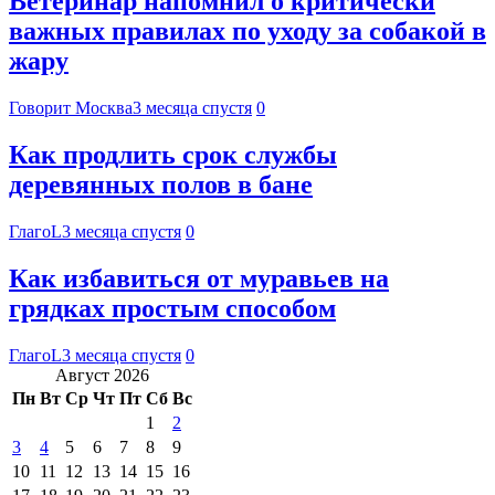
Ветеринар напомнил о критически
важных правилах по уходу за собакой в
жару
Говорит Москва
3 месяца спустя
0
Как продлить срок службы
деревянных полов в бане
ГлагоL
3 месяца спустя
0
Как избавиться от муравьев на
грядках простым способом
ГлагоL
3 месяца спустя
0
Август 2026
Пн
Вт
Ср
Чт
Пт
Сб
Вс
1
2
3
4
5
6
7
8
9
10
11
12
13
14
15
16