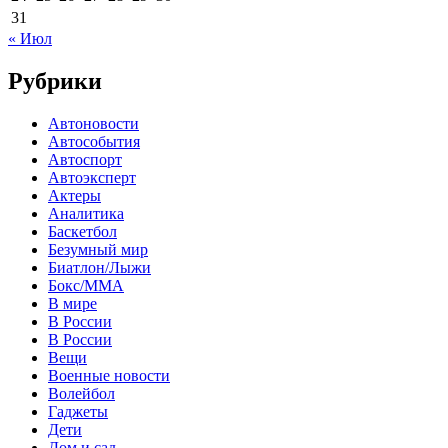
31
« Июл
Рубрики
Автоновости
Автособытия
Автоспорт
Автоэксперт
Актеры
Аналитика
Баскетбол
Безумный мир
Биатлон/Лыжи
Бокс/MMA
В мире
В России
В России
Вещи
Военные новости
Волейбол
Гаджеты
Дети
Дом и сад