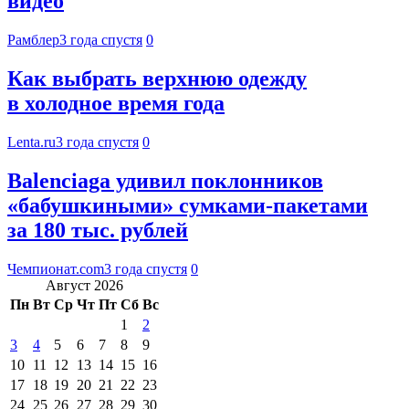
видео
Рамблер
3 года спустя
0
Как выбрать верхнюю одежду
в холодное время года
Lenta.ru
3 года спустя
0
Balenciaga удивил поклонников
«бабушкиными» сумками-пакетами
за 180 тыс. рублей
Чемпионат.com
3 года спустя
0
Август 2026
Пн
Вт
Ср
Чт
Пт
Сб
Вс
1
2
3
4
5
6
7
8
9
10
11
12
13
14
15
16
17
18
19
20
21
22
23
24
25
26
27
28
29
30