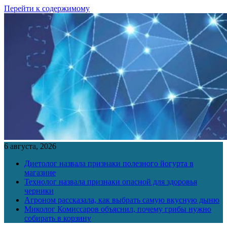
Перейти к содержимому
6 августа, 2026
Диетолог назвала признаки полезного йогурта в
магазине
Технолог назвала признаки опасной для здоровья
черники
Агроном рассказала, как выбрать самую вкусную дыню
Миколог Комиссаров объяснил, почему грибы нужно
собирать в корзину