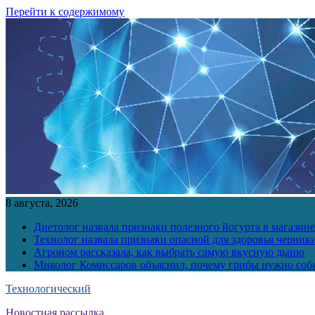
Перейти к содержимому
8 августа, 2026
Диетолог назвала признаки полезного йогурта в магазине
Технолог назвала признаки опасной для здоровья черник
Агроном рассказала, как выбрать самую вкусную дыню
Миколог Комиссаров объяснил, почему грибы нужно соби
Технологический
Новостная рассылка