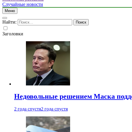
Случайные новости
Меню
Найти:
Заголовки
Недовольные решением Маска подде
2 года спустя
2 года спустя