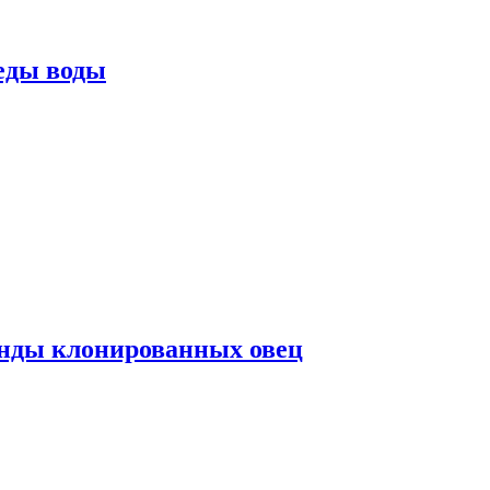
еды воды
нды клонированных овец