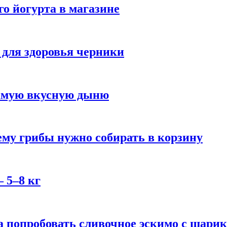
го йогурта в магазине
 для здоровья черники
самую вкусную дыню
му грибы нужно собирать в корзину
 5–8 кг
 попробовать сливочное эскимо с шари