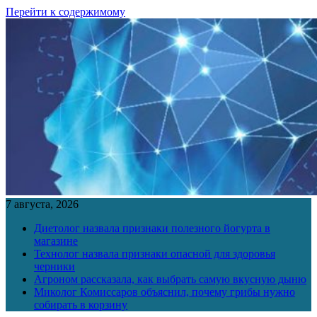
Перейти к содержимому
7 августа, 2026
Диетолог назвала признаки полезного йогурта в
магазине
Технолог назвала признаки опасной для здоровья
черники
Агроном рассказала, как выбрать самую вкусную дыню
Миколог Комиссаров объяснил, почему грибы нужно
собирать в корзину