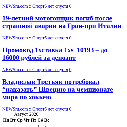
NEWSru.com :: Спорт
5 лет спустя
0
19-летний мотогонщик погиб после
страшной аварии на Гран-при Италии
NEWSru.com :: Спорт
5 лет спустя
0
Промокод 1хставка 1xs_10193 – до
16000 рублей за депозит
NEWSru.com :: Спорт
5 лет спустя
0
Владислав Третьяк потребовал
“наказать” Швецию на чемпионате
мира по хоккею
NEWSru.com :: Спорт
5 лет спустя
0
Август 2026
Пн
Вт
Ср
Чт
Пт
Сб
Вс
1
2