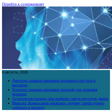
Перейти к содержимому
6 августа, 2026
Диетолог назвала признаки полезного йогурта в
магазине
Технолог назвала признаки опасной для здоровья
черники
Агроном рассказала, как выбрать самую вкусную дыню
Миколог Комиссаров объяснил, почему грибы нужно
собирать в корзину