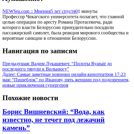
NEWSru.com :: Мнения
5 лет спустя
0
1 минуты
Профессор Чикагского университета полагает, что главной
целью операции по аресту Романа Протасевича, ради
которого власти Белоруссии принудительно посадили
пассажирский самолет, была реакция мирового сообщества и
вероятные санкции в отношении Белоруссии.
Навигация по записям
Предыдущая:
Вадим Лукашевич: “Пилоты Ryanair до
последнего тянули к Вильнюсу”
Далее:
Самые заметные новинки онлайн-кинотеатров 17-23
мая: “Пищеблок” по Иванову, пять женщин под подозрением,
новые приключения супергероя
Похожие новости
Борис Вишневский: “Вода, как
известно, не течет под лежачий
камень”