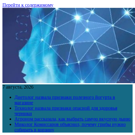
Перейти к содержимому
7 августа, 2026
Диетолог назвала признаки полезного йогурта в
магазине
Технолог назвала признаки опасной для здоровья
черники
Агроном рассказала, как выбрать самую вкусную дыню
Миколог Комиссаров объяснил, почему грибы нужно
собирать в корзину