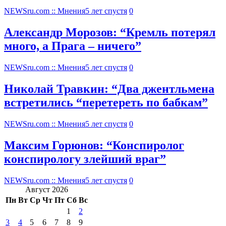
NEWSru.com :: Мнения
5 лет спустя
0
Александр Морозов: “Кремль потерял
много, а Прага – ничего”
NEWSru.com :: Мнения
5 лет спустя
0
Николай Травкин: “Два джентльмена
встретились “перетереть по бабкам”
NEWSru.com :: Мнения
5 лет спустя
0
Максим Горюнов: “Конспиролог
конспирологу злейший враг”
NEWSru.com :: Мнения
5 лет спустя
0
Август 2026
Пн
Вт
Ср
Чт
Пт
Сб
Вс
1
2
3
4
5
6
7
8
9