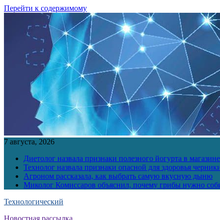
Перейти к содержимому
7 августа, 2026
Диетолог назвала признаки полезного йогурта в магазине
Технолог назвала признаки опасной для здоровья черник
Агроном рассказала, как выбрать самую вкусную дыню
Миколог Комиссаров объяснил, почему грибы нужно соби
Технологический
Новостная рассылка