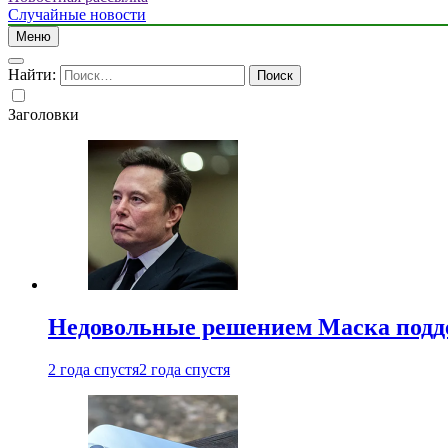
Случайные новости
Меню
Найти:
Заголовки
Недовольные решением Маска подде
2 года спустя
2 года спустя