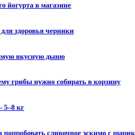
го йогурта в магазине
 для здоровья черники
самую вкусную дыню
му грибы нужно собирать в корзину
 5–8 кг
 попробовать сливочное эскимо с шари