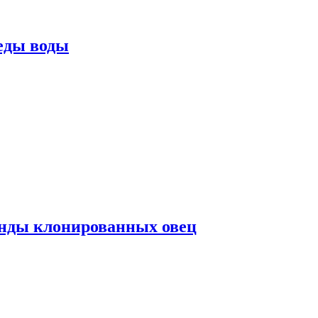
еды воды
нды клонированных овец